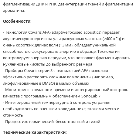
фрагментизации ДНК и РНК, дезинтеграции тканей и фрагментации
хроматина.
Особенности:
- Технология Covaris AFA (adaptive focused acoustics) передает
акустическую энергию на ультразвуковых частотах (>400 кГц) и
очень коротких длинах волн (~3 мм), обладает уникальной
способностью фокусировать энергию в образце. Технология
контролирует энергию передачи, что позволяет фрагментировать
нуклеиновые кислоты до выбранного размера
- Приборы Covaris серии S с технологией AFA позволяют
эффективно растворять сложные компоненты (например,
лиофилизованные в DMSO) в малых объёмах
- Мониторинг в реальном времени и интегрированный контроль
качества с программным обеспечением SonoLab 7
- Интегрированный температурный контроль устраняет
необходимость во внешнем холодильнике, экономя место и
стоимость
- Процесс изотермический, бесконтактный и тихий
Технические характеристики: