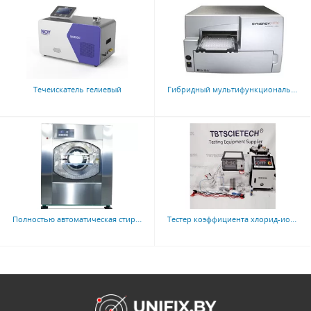
Гибридный мультифункциональный ридер Biotek Synergy HTX
Течеискатель гелиевый
Полностью автоматическая стирально-отжимная машина с загрузкой 30 кг XTQ-30(электро/паровой нагрев)
Тестер коэффициента хлорид-ионной миграции бетона TBTHC-RCM6