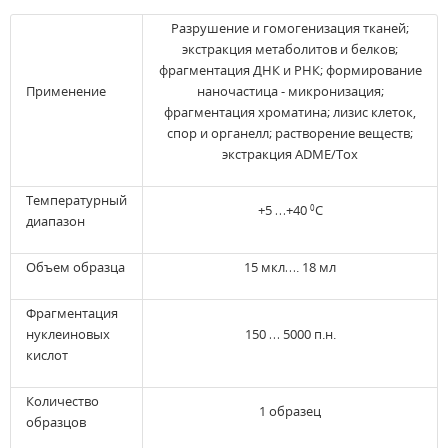
Разрушение и гомогенизация тканей;
экстракция метаболитов и белков;
фрагментация ДНК и РНК; формирование
Применение
наночастицa - микронизация;
фрагментация хроматина; лизис клеток,
спор и органелл; растворение веществ;
экстракция ADME/Tox
Температурный
+5 …+40
С
0
диапазон
Объем образца
15 мкл…. 18 мл
Фрагментация
нуклеиновых
150 … 5000 п.н.
кислот
Количество
1 образец
образцов